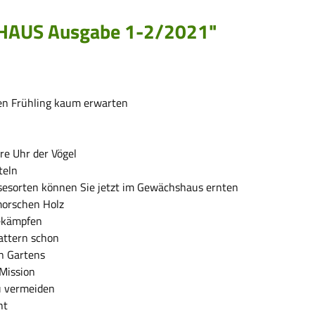
+HAUS Ausgabe 1-2/2021"
en Frühling kaum erwarten
re Uhr der Vögel
teln
esorten können Sie jetzt im Gewächshaus ernten
morschen Holz
bekämpfen
lattern schon
en Gartens
Mission
zu vermeiden
ht