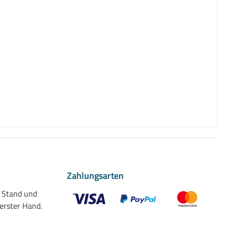
Zahlungsarten
n Stand und
 erster Hand.
Benutzerdefiniertes Bild 1
Benutzerdefiniertes Bild 2
Benutzerdefiniert