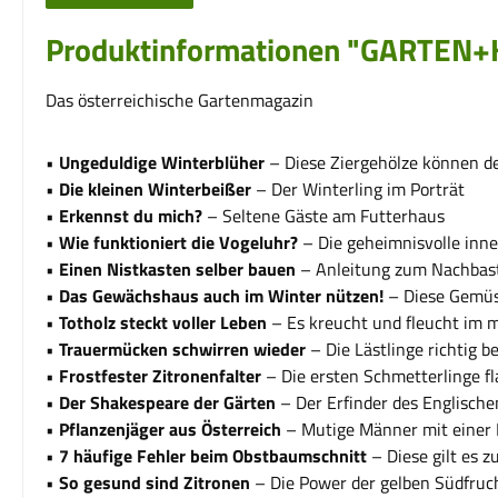
Produktinformationen "GARTEN
Das österreichische Gartenmagazin
•
Ungeduldige Winterblüher
– Diese Ziergehölze können d
•
Die kleinen Winterbeißer
– Der Winterling im Porträt
•
Erkennst du mich?
– Seltene Gäste am Futterhaus
•
Wie funktioniert die Vogeluhr?
– Die geheimnisvolle inne
•
Einen Nistkasten selber bauen
– Anleitung zum Nachbas
•
Das Gewächshaus auch
im Winter nützen!
– Diese Gemüs
•
Totholz steckt voller Leben
– Es kreucht und fleucht im 
•
Trauermücken schwirren wieder
– Die Lästlinge richtig 
•
Frostfester Zitronenfalter
– Die ersten Schmetterlinge f
•
Der Shakespeare der Gärten
– Der Erfinder des Englisch
•
Pflanzenjäger aus Österreich
– Mutige Männer mit einer 
•
7 häufige Fehler beim
Obstbaumschnitt
– Diese gilt es 
•
So gesund sind Zitronen
– Die Power der gelben Südfruc