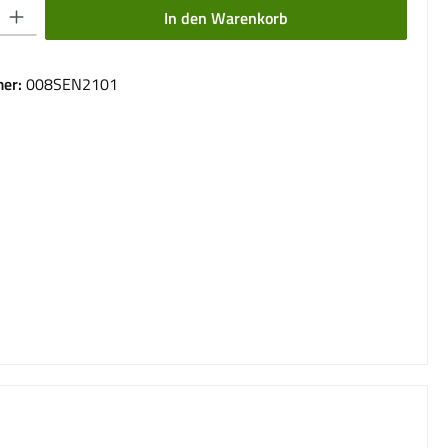
 Gib den gewünschten Wert ein oder benutze die Schaltflächen um die Anzahl 
In den Warenkorb
er:
008SEN2101