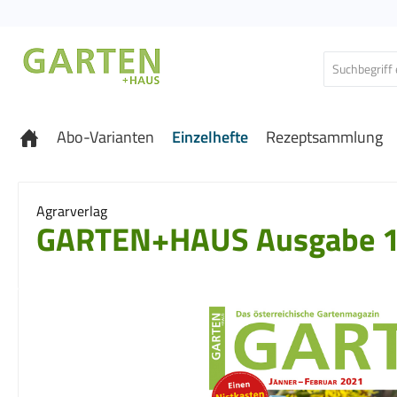
 Hauptinhalt springen
Zur Suche springen
Zur Hauptnavigation springen
Abo-Varianten
Einzelhefte
Rezeptsammlung
Agrarverlag
GARTEN+HAUS Ausgabe 1
Bildergalerie überspringen