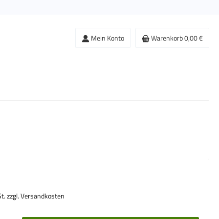
Mein Konto
Warenkorb
0,00 €
s:
St. zzgl. Versandkosten