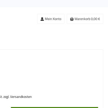
Mein Konto
Warenkorb
0,00 €
s:
St. zzgl. Versandkosten