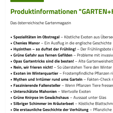
Produktinformationen "GARTEN
Das österreichische Gartenmagazin
•
Spezialitäten im Obstregal
– Köstliche Exoten aus Überse
•
Chenies Manor
– Ein Ausflug in die englische Geschichte
•
Hyzinthen –
so duftet der Frühling!
– Der Frühlingsbote 
•
Grüne Gefahr aus fernen Gefilden
– Probleme mit invasi
•
Opas Gartentricks sind die besten!
– Alte Gartenweishei
•
Nein, wir frieren nicht!
– So überstehen Tiere den Winter
•
Exoten im Winterquartier
– Frostempfindliche Pflanzen r
•
Mythen und Irrtümer
rund ums Garteln
– Fakten-Check m
•
Faszinierende Fallensteller
– Wenn Pflanzen Tiere fresse
•
Unterschätzte Mahonien
– Wertvolle Exoten
•
Grüne Knirpse im Gewächshaus
– Aussaat unter Glas
•
Silbriger Schimmer im Kräuterbeet
– Köstliche Blattsch
•
Die erstaunliche
Geschichte der Verhütung
– Pflanzliche