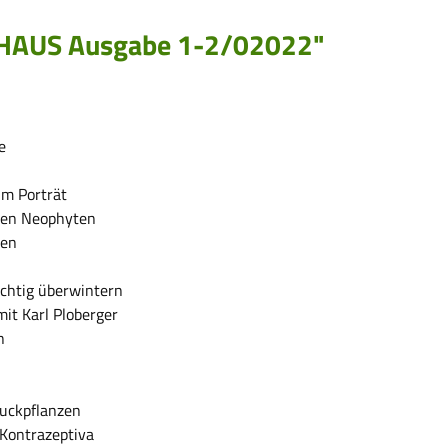
+HAUS Ausgabe 1-2/02022"
e
im Porträt
ven Neophyten
ten
ichtig überwintern
it Karl Ploberger
n
muckpflanzen
 Kontrazeptiva