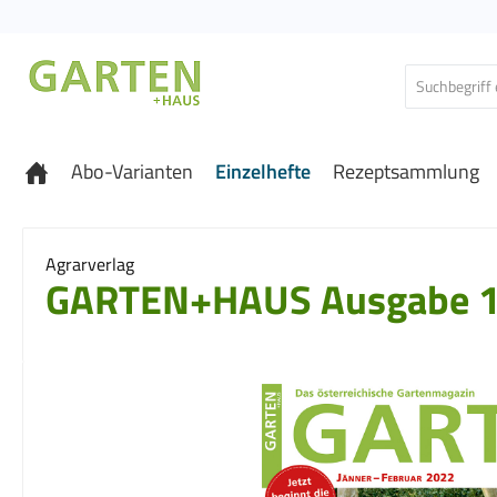
 Hauptinhalt springen
Zur Suche springen
Zur Hauptnavigation springen
Abo-Varianten
Einzelhefte
Rezeptsammlung
Agrarverlag
GARTEN+HAUS Ausgabe 1
Bildergalerie überspringen