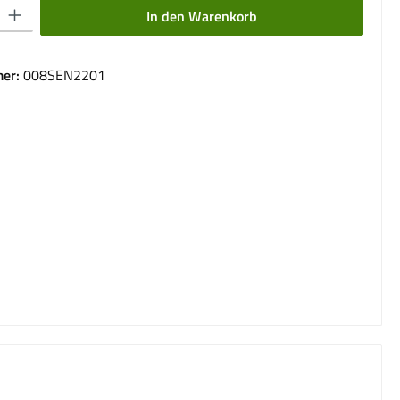
 Gib den gewünschten Wert ein oder benutze die Schaltflächen um die Anzahl 
In den Warenkorb
er:
008SEN2201