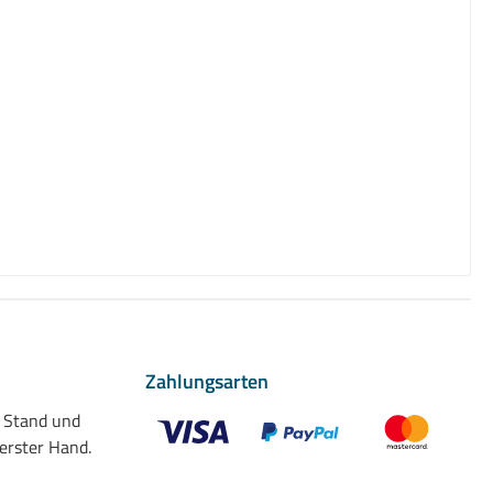
Zahlungsarten
n Stand und
 erster Hand.
Benutzerdefiniertes Bild 1
Benutzerdefiniertes Bild 2
Benutzerdefiniert