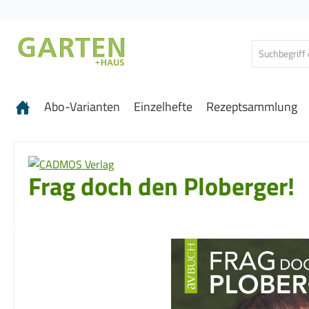
 Hauptinhalt springen
Zur Suche springen
Zur Hauptnavigation springen
Abo-Varianten
Einzelhefte
Rezeptsammlung
Frag doch den Ploberger!
Bildergalerie überspringen