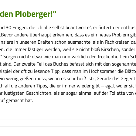
den Ploberger!"
0 Fragen, die ich alle selbst beantworte“, erläutert der enthusia
„Bevor andere überhaupt erkennen, dass es ein neues Problem gibt
slers in unseren Breiten schon ausmachte, als in Fachkreisen dav
en, die immer lästiger werden, weil sie nicht bloß Kirschen, so
en“ Sorgen nicht: etwa wie man nun wirklich der Trockenheit ein S
 sind. Der zweite Teil des Buches befasst sich mit den sogenannte
Beispiel der oft zu lesende Tipp, dass man im Hochsommer die Blät
in wenig gießen muss, wenn es sehr heiß ist: „Gerade das Gegenteil
h all die anderen Tipps, die er immer wieder gibt – egal, wo er sic
der lustigsten Geschichten, als er sogar einmal auf der Toilette 
eruf gemacht hat.