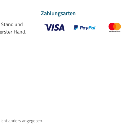
Zahlungsarten
n Stand und
 erster Hand.
Benutzerdefiniertes Bild 1
Benutzerdefiniertes Bild 2
Benutzerdefiniert
nicht anders angegeben.