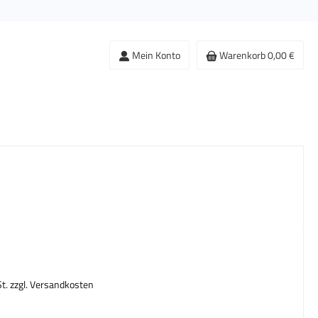
Mein Konto
Warenkorb
0,00 €
s:
St. zzgl. Versandkosten