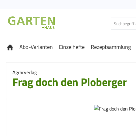
 Hauptinhalt springen
Zur Suche springen
Zur Hauptnavigation springen
Abo-Varianten
Einzelhefte
Rezeptsammlung
Agrarverlag
Frag doch den Ploberger
Bildergalerie überspringen