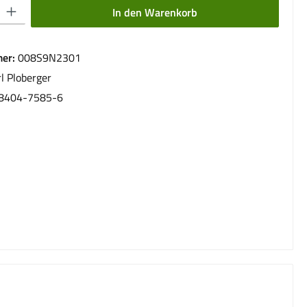
 Gib den gewünschten Wert ein oder benutze die Schaltflächen um die Anzahl 
In den Warenkorb
er:
008S9N2301
l Ploberger
8404-7585-6