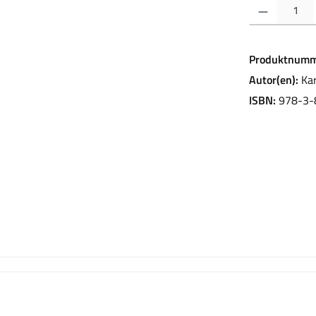
Produkt Anzahl:
Produktnumm
Autor(en):
Kar
ISBN:
978-3-