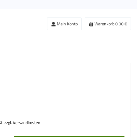
Mein Konto
Warenkorb
0,00 €
s:
St. zzgl. Versandkosten