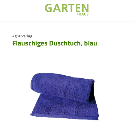
Zum Hauptinhalt springen
Agrarverlag
Flauschiges Duschtuch, blau
Bildergalerie überspringen