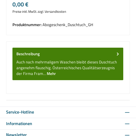
Regulärer Preis:
0,00 €
Preise inkl. MwSt. zzgl. Versandkosten
Produktnummer:
Abogeschenk_Duschtuch_GH
Beschreibung
Auch nach mehrmaligem Waschen bleibt dieses Duschtuch
angenehm flauschig. Österreichisches Qualitätserzeugnis
der Firma Fram…
Mehr
Service-Hotline
Informationen
Newsletter