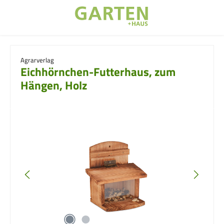
Zum Hauptinhalt springen
Agrarverlag
Eichhörnchen-Futterhaus, zum
Hängen, Holz
Bildergalerie überspringen