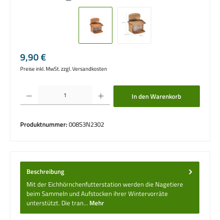
Regulärer Preis:
9,90 €
Preise inkl. MwSt. zzgl. Versandkosten
Produkt Anzahl: Gib den gewünschten Wert ein oder benutze die Schaltflächen um die 
In den Warenkorb
Produktnummer:
008S3N2302
Beschreibung
Mit der Eichhörnchenfutterstation werden die Nagetiere
beim Sammeln und Aufstocken ihrer Wintervorräte
unterstützt. Die tran…
Mehr