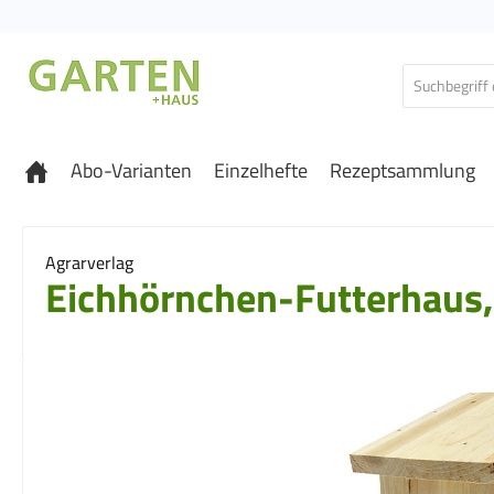
 Hauptinhalt springen
Zur Suche springen
Zur Hauptnavigation springen
Abo-Varianten
Einzelhefte
Rezeptsammlung
Agrarverlag
Eichhörnchen-Futterhaus, 
Bildergalerie überspringen