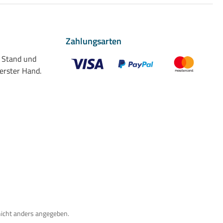
Zahlungsarten
n Stand und
 erster Hand.
Benutzerdefiniertes Bild 1
Benutzerdefiniertes Bild 2
Benutzerdefiniert
nicht anders angegeben.