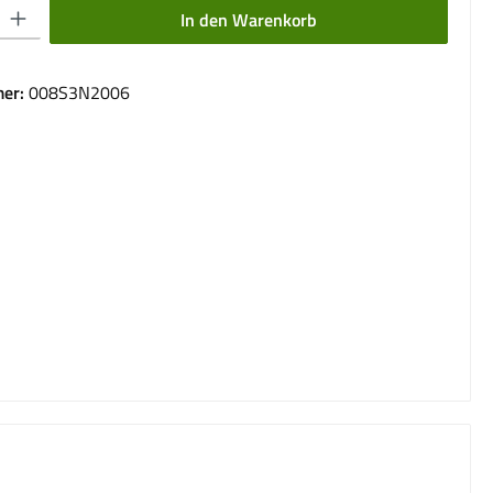
 Gib den gewünschten Wert ein oder benutze die Schaltflächen um die Anzahl 
In den Warenkorb
er:
008S3N2006