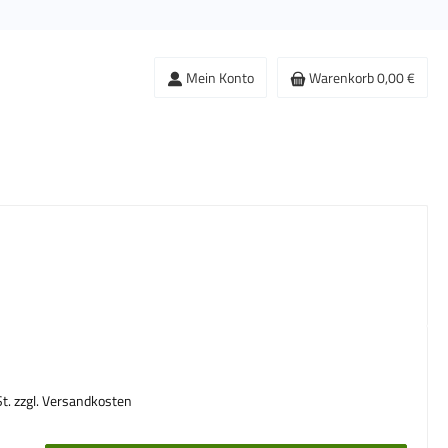
Mein Konto
Warenkorb
0,00 €
s:
St. zzgl. Versandkosten