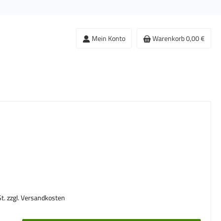
Mein Konto
Warenkorb
0,00 €
s:
St. zzgl. Versandkosten