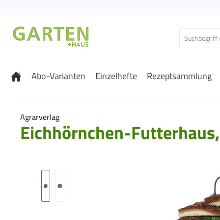
 Hauptinhalt springen
Zur Suche springen
Zur Hauptnavigation springen
Abo-Varianten
Einzelhefte
Rezeptsammlung
Agrarverlag
Eichhörnchen-Futterhaus,
Bildergalerie überspringen