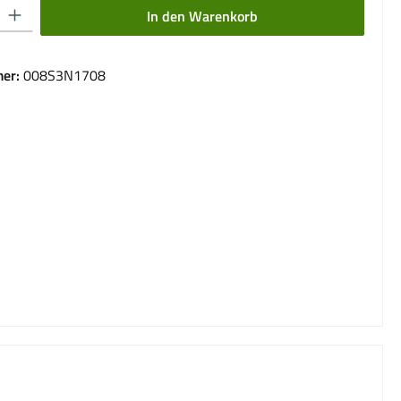
 Gib den gewünschten Wert ein oder benutze die Schaltflächen um die Anzahl 
In den Warenkorb
er:
008S3N1708