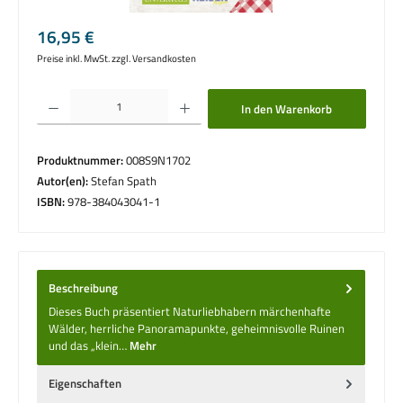
Regulärer Preis:
16,95 €
Preise inkl. MwSt. zzgl. Versandkosten
Produkt Anzahl: Gib den gewünschten Wert ein oder benutze die Schaltflächen um die 
In den Warenkorb
Produktnummer:
008S9N1702
Autor(en):
Stefan Spath
ISBN:
978-384043041-1
Beschreibung
Dieses Buch präsentiert Naturliebhabern märchenhafte
Wälder, herrliche Panorama­punkte, geheimnisvolle Ruinen
und das „klein…
Mehr
Eigenschaften