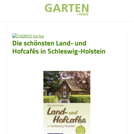
Zum Hauptinhalt springen
Die schönsten Land- und
Hofcafés in Schleswig-Holstein
Bildergalerie überspringen