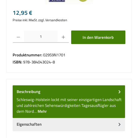
Regulärer Preis:
12,95 €
Preise inkl. MwSt. zzgl. Versandkosten
Produkt Anzahl: Gib den gewünschten Wert ein oder benutze die Schaltflächen um die 
In den Warenkorb
Produktnummer:
029S9N1701
ISBN:
978-384043024-8
Beschreibung
Schleswig-Holstein lockt mit seiner einzigartigen Landschaft
und zahlreichen Sehenswürdigkeiten Tagesausflügler aus
dem Nord…
Mehr
Eigenschaften