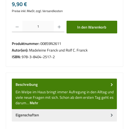
Regulärer Preis:
9,90 €
Preise inkl. MwSt. zzgl. Versandkosten
Produkt Anzahl: Gib den gewünschten Wert ein oder benutze die Schaltflächen um die 
In den Warenkorb
Produktnummer:
008S9N2611
Autor(en):
Madeleine Franck und Rolf C. Franck
ISBN:
978-3-8404-2517-2
Beschreibung
Ein Welpe im Haus bringt immer Aufregung in den Alltag und
viele neue Fragen mit sich. Schon ab dem ersten Tag geht es
darum…
Mehr
Eigenschaften