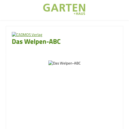
Zum Hauptinhalt springen
Das Welpen-ABC
Bildergalerie überspringen