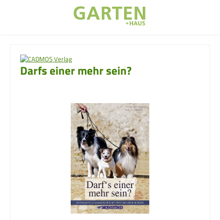
Zum Hauptinhalt springen
Darfs einer mehr sein?
Bildergalerie überspringen