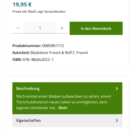
Regulärer Preis:
19,95 €
Preise inkl. MwSt. zzgl. Versandkosten
Produkt Anzahl: Gib den gewünschten Wert ein oder benutze die Schaltflächen um die 
In den Warenkorb
Produktnummer:
008S9N1712
Autor(en):
Madeleine Franck & Rolf C. Franck
ISBN:
978-384042022-1
Beschreibung
Noch einmal einen Welpen aufwachsen zu sehen, einem
Tierschutzhund ein neues Leben zu ermöglichen, dem
eigenen Vierbeiner me…
Mehr
Eigenschaften