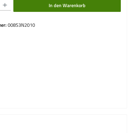
 Gib den gewünschten Wert ein oder benutze die Schaltflächen um die Anzahl 
In den Warenkorb
er:
008S3N2010