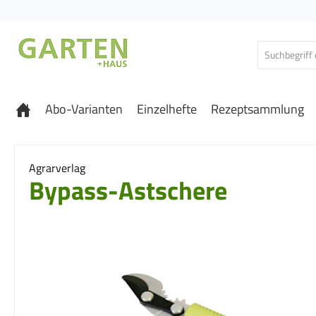
 Hauptinhalt springen
Zur Suche springen
Zur Hauptnavigation springen
Abo-Varianten
Einzelhefte
Rezeptsammlung
Agrarverlag
Bypass-Astschere
Bildergalerie überspringen