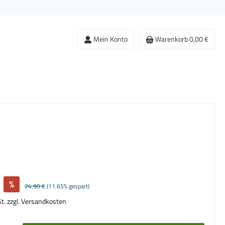
Mein Konto
Warenkorb
0,00 €
%
Regulärer Preis:
24,90 €
(11.65% gespart)
St. zzgl. Versandkosten