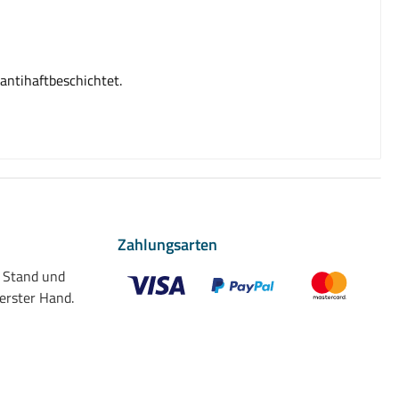
antihaftbeschichtet.
Zahlungsarten
n Stand und
 erster Hand.
Benutzerdefiniertes Bild 1
Benutzerdefiniertes Bild 2
Benutzerdefiniert