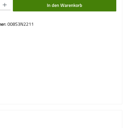
 Gib den gewünschten Wert ein oder benutze die Schaltflächen um die Anzahl 
In den Warenkorb
er:
008S3N2211