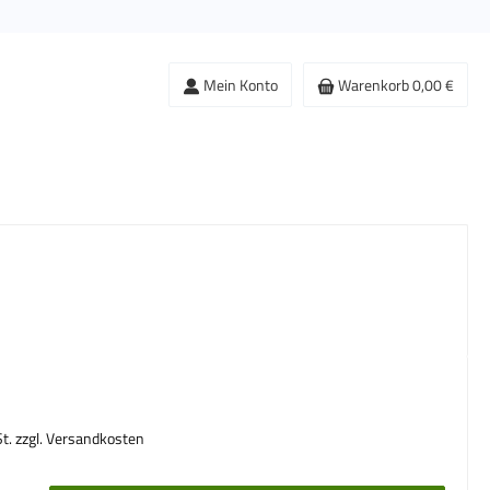
Mein Konto
Warenkorb
0,00 €
s:
St. zzgl. Versandkosten