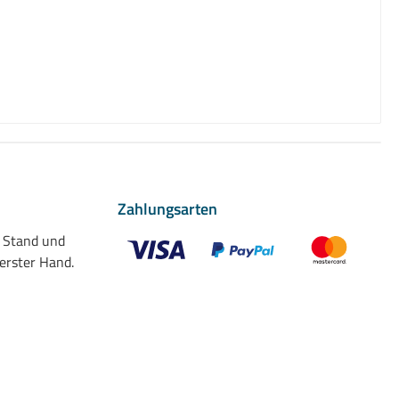
Zahlungsarten
n Stand und
 erster Hand.
Benutzerdefiniertes Bild 1
Benutzerdefiniertes Bild 2
Benutzerdefiniert