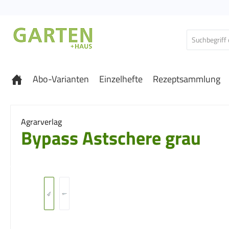
 Hauptinhalt springen
Zur Suche springen
Zur Hauptnavigation springen
Abo-Varianten
Einzelhefte
Rezeptsammlung
Agrarverlag
Bypass Astschere grau
Bildergalerie überspringen