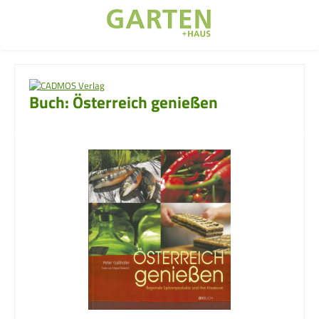
Zum Hauptinhalt springen
Buch: Österreich genießen
Bildergalerie überspringen