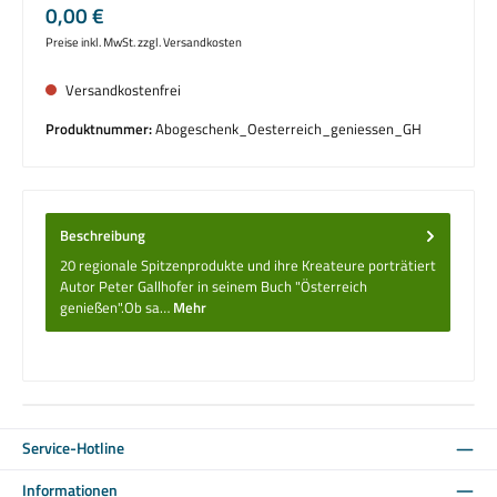
Regulärer Preis:
0,00 €
Preise inkl. MwSt. zzgl. Versandkosten
Versandkostenfrei
Produktnummer:
Abogeschenk_Oesterreich_geniessen_GH
Beschreibung
20 regionale Spitzenprodukte und ihre Kreateure porträtiert
Autor Peter Gallhofer in seinem Buch "Österreich
genießen".Ob sa…
Mehr
Service-Hotline
Informationen