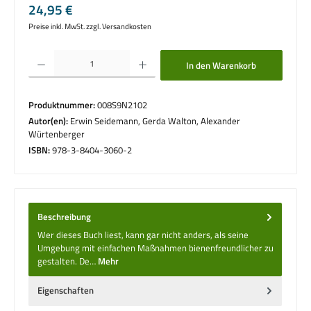
Regulärer Preis:
24,95 €
Preise inkl. MwSt. zzgl. Versandkosten
Produkt Anzahl: Gib den gewünschten Wert ein oder benutze die Schaltflächen um die 
In den Warenkorb
Produktnummer:
008S9N2102
Autor(en):
Erwin Seidemann, Gerda Walton, Alexander
Würtenberger
ISBN:
978-3-8404-3060-2
Beschreibung
Wer dieses Buch liest, kann gar nicht anders, als seine
Umgebung mit einfachen Maßnahmen bienenfreundlicher zu
gestalten. De…
Mehr
Eigenschaften