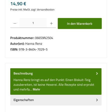
Regulärer Preis:
14,90 €
Preise inkl. MwSt. zzgl. Versandkosten
Produkt Anzahl: Gib den gewünschten Wert ein oder benutze die Schaltflächen um die 
In den Warenkorb
Produktnummer:
066S9N2504
Autor(en):
Hanna Renz
ISBN:
978-3-8404-7029-5
Beschreibung
Hanna Renz bringt es auf den Punkt: Einen Biskuit-Teig
zuzubereiten, ist keine Hexerei. Alle Rezepte sind erprobt
und mehrfa…
Mehr
Eigenschaften