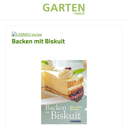
Zum Hauptinhalt springen
Backen mit Biskuit
Bildergalerie überspringen